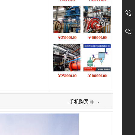
入
采
的
购
400-
公
驻
众
客
号
800-
实
服
时
￥250000.00
￥100000.00
4000
获
取
买
卖
商
机
￥250000.00
￥100000.00
手机购买