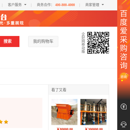
客户服务
商务合作：
400-800-4000
商家管理
企
好
搜索
我的购物车
网
移
动
版
看了又看
商
关
家
注
我
爱
￥80000.00
￥300000.00