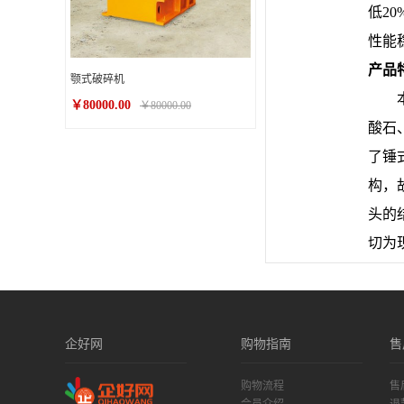
低2
性能
产品
颚式破碎机
本系
￥80000.00
￥80000.00
酸石
了锤
构，
头的
切为
企好网
购物指南
售
购物流程
售
会员介绍
退