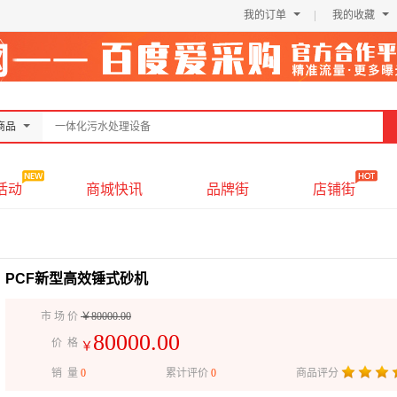
我的订单
我的收藏
商品
活动
商城快讯
品牌街
店铺街
PCF新型高效锤式砂机
市 场 价
￥80000.00
80000.00
价 格
￥
销 量
0
累计评价
0
商品评分