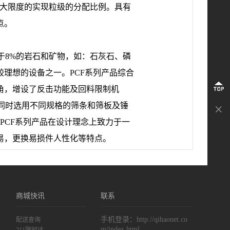
可*大限度的实现粒级的分配比例。具有
点。
于8%的岩石和矿物，如：石灰石、磷
理想的设备之一。PCF系列产品综合
返
角，增设了反击功能及回料限制机
右，同时选用不同规格的筛条和筛板及锤
回
收
PCF系列产品在设计理念上致力于一
顶
起
易，更换易损件人性化等特点。
部
商城快讯
联系
手机登录：http://qihaonet.co
配送查询
m/index.html
211限时达