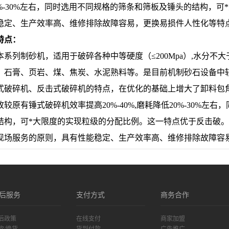
0%-30%左右，同时选用不同规格的筛条和筛板及锤头的结构，
稳定、生产效率高、维修排除故障容易，更换易损件人性化等特
特点：
列制砂机，适用于破碎各种中等硬度（≤200Mpa）,水分不大
、石膏、页岩、煤、焦炭、水泥熟料等。是目前机制砂石设备中较
式破碎机、反击式破碎机的特点，在优化的基础上增大了卸料包
故较原有锤式破碎机效率提高20%-40%,磨耗降低20%-30%左
结构，可*大限度的实现粒级的分配比例。这一特点优于反击破。
现场服务的原则，具有性能稳定、生产效率高、维修排除故障容
后服务
支付方式
商务合作
后政策
在线支付
商家加盟
款/换货
货到付款
广告推广