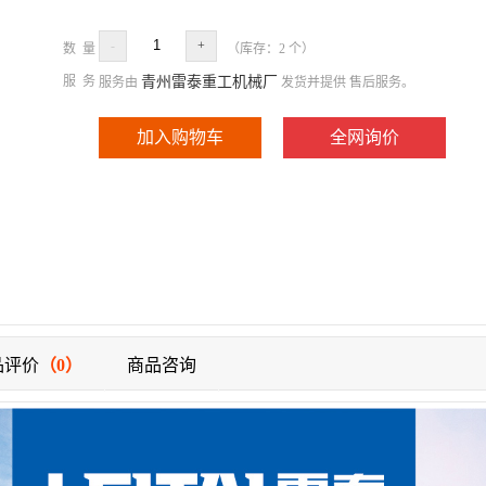
-
+
数 量
（库存：
2
个）
服 务
青州雷泰重工机械厂
服务由
发货并提供 售后服务。
加入购物车
全网询价
品评价
（0）
商品咨询