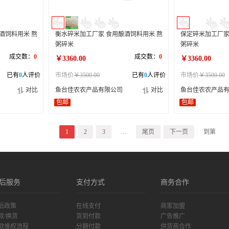
酒饲料用米 熬
衡水碎米加工厂家 食用酿酒饲料用米 熬
保定碎米加工厂家
粥碎米
粥碎米
成交数：
0
成交数：
0
￥3360.00
￥3360.00
已有
0
人评价
市场价
￥3500.00
已有
0
人评价
市场价
￥3500.00
对比
鱼台佳农农产品有限公司
对比
鱼台佳农农产品
包邮
包邮
1
2
3
…
尾页
下一页
到第
后服务
支付方式
商务合作
后政策
在线支付
商家加盟
款/换货
货到付款
广告推广
款维权流程
分期付款
供货商合作