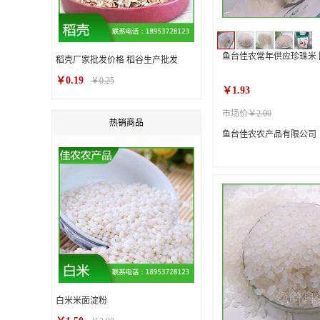
鱼台佳农常年供应珍珠米
稻壳厂家批发价格 稻谷生产批发
￥0.19
￥0.25
￥1.93
市场价
￥2.00
热销商品
鱼台佳农农产品有限公司
白米米面淀粉