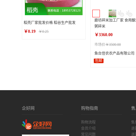
廊坊碎米加工厂家 食用酿
稻壳厂家批发价格 稻谷生产批发
粥碎米
￥0.19
￥0.25
￥3360.00
市场价
￥3500.00
鱼台佳农农产品有限公司
包邮
企好网
购物指南
售
购物流程
售
会员介绍
退
常见问题
退