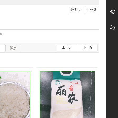
入
采
的
购
更多
多选
400-
公
驻
众
客
号
800-
实
服
时
000
4000
获
取
买
上一页
下一页
确定
卖
商
机