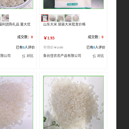
工福利团购礼品 量大优
山东大米 袋装大米批发价格
成交数：
0
成交数：
0
￥1.93
已有
0
人评价
市场价
￥2.00
已有
0
人评价
有限公司
对比
鱼台佳农农产品有限公司
对比