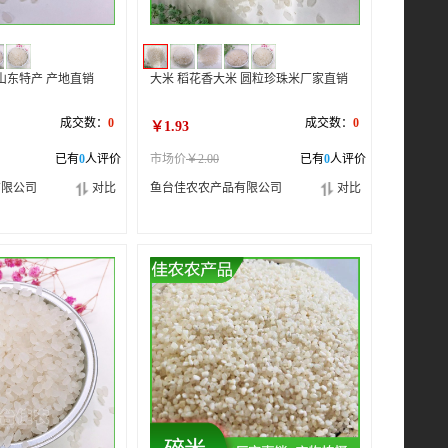
山东特产 产地直销
大米 稻花香大米 圆粒珍珠米厂家直销
成交数：
0
成交数：
0
￥1.93
已有
0
人评价
市场价
￥2.00
已有
0
人评价
有限公司
对比
鱼台佳农农产品有限公司
对比