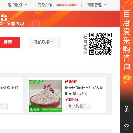
客户服务
商务合作：
400-800-4000
商家管理
企
好
搜索
我的购物车
网
移
动
版
已售0件
发价格 稻谷
稻壳粉20m稻谷厂家大量
批发 量大从优
￥520.00
车
加入购物车
商
关
家
注
我
爱