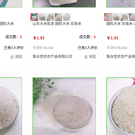
 圆粒大米
山东大米批发 圆粒大米 珍珠米
圆粒大米 珍珠米 
成交数：
0
成交数：
0
￥1.93
￥1.93
已有
0
人评价
市场价
￥2.00
已有
0
人评价
市场价
￥2.00
对比
鱼台佳农农产品有限公司
对比
鱼台佳农农产品