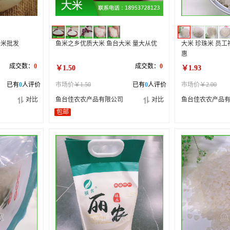
大米批发
鱼米之乡优质大米 鱼台大米 量大从优
大米 珍珠米 员
惠
成交数：
0
成交数：
0
￥1.50
￥1.93
已有
0
人评价
市场价
￥1.50
已有
0
人评价
市场价
￥2.00
对比
鱼台佳农农产品有限公司
对比
鱼台佳农农产品
包邮