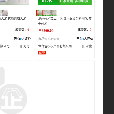
台大米 优质圆粒大米
沧州碎米加工厂家 食用酿酒饲料用米 熬
粥碎米
成交数：
0
成交数：
0
￥3360.00
已有
0
人评价
市场价
￥3500.00
已有
0
人评价
有限公司
对比
鱼台佳农农产品有限公司
对比
包邮