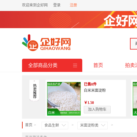
欢迎来到企好网
登录
注册
全部商品分类
首页
拍卖
已售0件
热卖推荐
白米米面淀粉
￥1.50
加入购物车
首页
>
>
>
食品生鲜
米面淀粉类