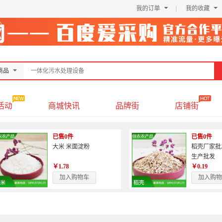
我的订单
我的收藏
商品
活动
商城快讯
品牌街
店铺街
已售0件
已售0件
大米 米面淀粉
稻壳厂家批
生产批发
￥1.78
￥0.19
加入购物车
加入购物