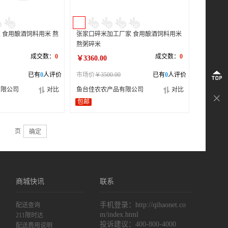
 食用酿酒饲料用米 熬
张家口碎米加工厂家 食用酿酒饲料用米
熬粥碎米
成交数：
0
成交数：
0
￥3360.00
已有
0
人评价
市场价
￥3500.00
已有
0
人评价
返
有限公司
对比
鱼台佳农农产品有限公司
对比
回
收
包邮
顶
起
页
确定
部
商城快讯
联系
手机登录：http://qihaonet.co
配送查询
m/index.html
211限时达
投诉建议：
400-800-4000
配送费用说明