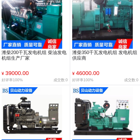
潍柴200千瓦发电机组 柴油发电
潍柴350千瓦发电机组 发电机组
机组生产厂家
供应商
39000.00
46000.00
¥
¥
好评率100%
成交数:0
好评率100%
成交数:0