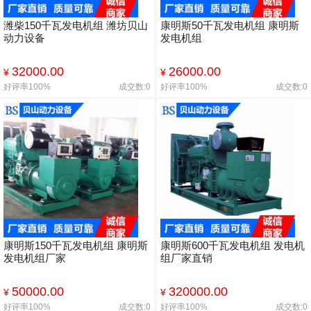
潍柴150千瓦发电机组 潍坊贝山
康明斯50千瓦发电机组 康明斯
动力设备
发电机组
32000.00
26000.00
¥
¥
好评率100%
成交数:0
好评率100%
成交数:0
康明斯150千瓦发电机组 康明斯
康明斯600千瓦发电机组 发电机
发电机组厂家
组厂家直销
50000.00
320000.00
¥
¥
好评率100%
成交数:0
好评率100%
成交数:0