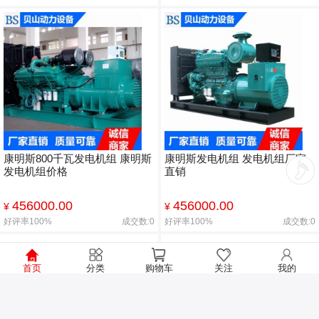
康明斯800千瓦发电机组 康明斯
康明斯发电机组 发电机组厂家
发电机组价格
直销
456000.00
456000.00
¥
¥
好评率100%
成交数:0
好评率100%
成交数:0
首页
分类
购物车
关注
我的